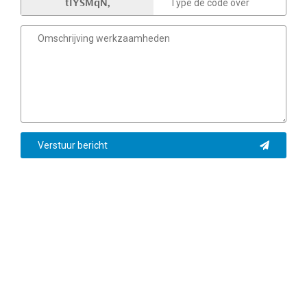
tlYSMqN,
Verstuur bericht